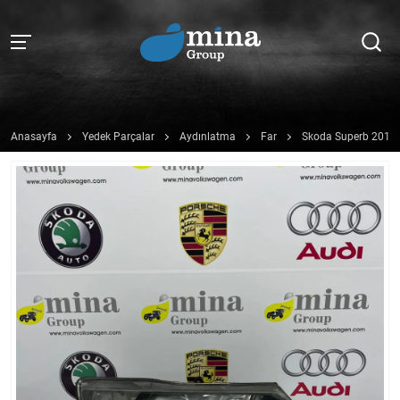
Anasayfa
Yedek Parçalar
Aydınlatma
Far
Skoda Superb 2011 