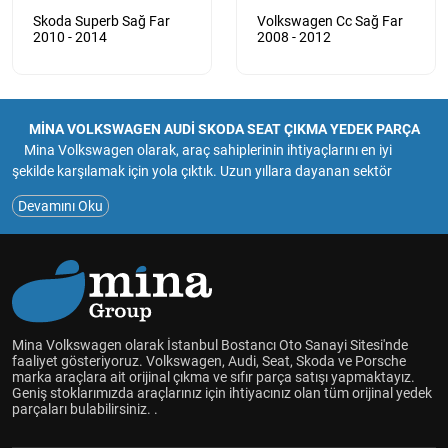
Skoda Superb Sağ Far
Volkswagen Cc Sağ Far
2010 - 2014
2008 - 2012
MİNA VOLKSWAGEN AUDİ SKODA SEAT ÇIKMA YEDEK PARÇA
Mina Volkswagen olarak, araç sahiplerinin ihtiyaçlarını en iyi
şekilde karşılamak için yola çıktık. Uzun yıllara dayanan sektör
deneyimimiz ve tutkumuzla, müşterilerimize güvenilir ve kaliteli
Devamını Oku
hizmet sunmayı amaçlıyoruz.Mina Volkswagen, çıkma ve sıfır yedek
parça satışıyla, araç sahiplerinin bakım ve onarım ihtiyaçlarını en
uygun şekilde karşılamayı hedefliyoruz.Geniş ürün yelpazemizde
Volkswagen Audi Skoda Seat marka araçlar için çıkma ve sıfır
parçaları bulabilir, aracınızın performansını ve güvenliğini
artırabilirsiniz.Müşteri memnuniyetini her zaman ön planda tutarak,
uzman ekibimizle size en uygun çözümleri sunmak için çalışıyoruz.
Mina Volkswagen olarak İstanbul Bostancı Oto Sanayi Sitesi'nde
Aracınızın her detayını düşünüyor, kaliteli yedek parçalarla sizlere
faaliyet gösteriyoruz. Volkswagen, Audi, Seat, Skoda ve Porsche
marka araçlara ait orijinal çıkma ve sıfır parça satışı yapmaktayız.
hizmet vermekten mutluluk duyuyoruz.
Geniş stoklarımızda araçlarınız için ihtiyacınız olan tüm orijinal yedek
Mina Volkswagen olarak, araçlarınızın uzun ömürlü olması ve
parçaları bulabilirsiniz. .
güvenliği için yanınızdayız. Siz de bize katılın ve aracınız için en doğru
yedek parçalara ulaşın!