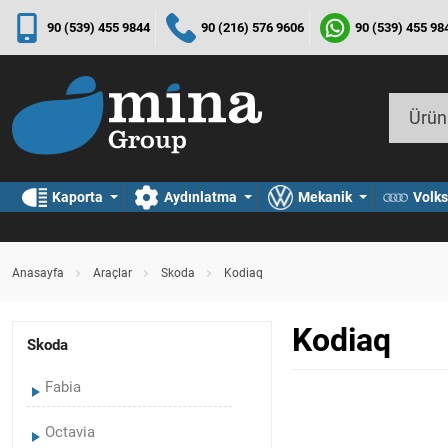
90 (539) 455 9844
90 (216) 576 9606
90 (539) 455 98
Kaporta
Aydınlatma
Mekanik
Volk
Anasayfa
Araçlar
Skoda
Kodiaq
Kodiaq
Skoda
Fabia
Octavia