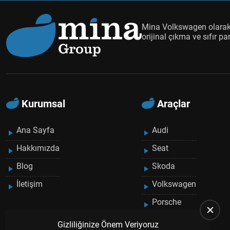
duyuyoruz.
Mina Volkswagen olarak, araçlarınızın uzun ömürlü olması ve gü
Mina Volkswagen olarak 
orijinal çıkma ve sıfır p
Kurumsal
Araçlar
Ana Sayfa
Audi
Hakkımızda
Seat
Blog
Skoda
İletişim
Volkswagen
Porsche
Gizliliğinize Önem Veriyoruz