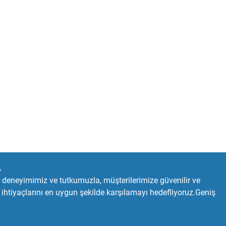
A
r deneyimimiz ve tutkumuzla, müşterilerimize güvenilir ve
ihtiyaçlarını en uygun şekilde karşılamayı hedefliyoruz.Geniş
e güvenliğini artırabilirsiniz.Müşteri memnuniyetini her
, kaliteli yedek parçalarla sizlere hizmet vermekten mutluluk