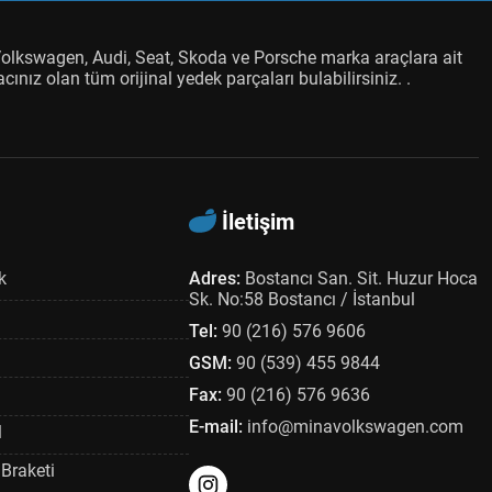
n doğru yedek parçalara ulaşın!
Volkswagen, Audi, Seat, Skoda ve Porsche marka araçlara ait
cınız olan tüm orijinal yedek parçaları bulabilirsiniz. .
İletişim
k
Adres:
Bostancı San. Sit. Huzur Hoca
Sk. No:58 Bostancı / İstanbul
Tel:
90 (216) 576 9606
GSM:
90 (539) 455 9844
Fax:
90 (216) 576 9636
E-mail:
info@minavolkswagen.com
l
Braketi