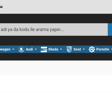
44
swagen
Audi
Skoda
Seat
Porsche