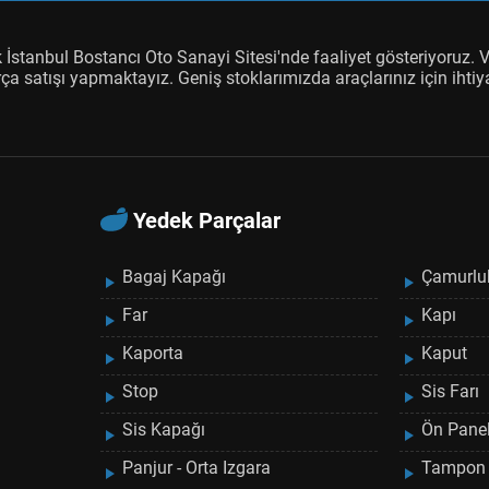
venliği için yanınızdayız. Siz de bize katılın ve aracınız için e
İstanbul Bostancı Oto Sanayi Sitesi'nde faaliyet gösteriyoruz. 
arça satışı yapmaktayız. Geniş stoklarımızda araçlarınız için ihtiya
Yedek Parçalar
Bagaj Kapağı
Çamurlu
Far
Kapı
Kaporta
Kaput
Stop
Sis Farı
Sis Kapağı
Ön Pane
Panjur - Orta Izgara
Tampon 