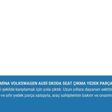
MİNA VOLKSWAGEN AUDİ SKODA SEAT ÇIKMA YEDEK PARÇ
 şekilde karşılamak için yola çıktık. Uzun yıllara dayanan sektö
 sıfır yedek parça satışıyla, araç sahiplerinin bakım ve onarım 
n çıkma ve sıfır parçaları bulabilir, aracınızın performansını v
leri sunmak için çalışıyoruz. Aracınızın her detayını düşünüyor