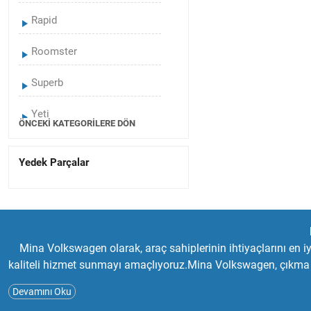
Rapid
Roomster
Superb
Yeti
ÖNCEKI KATEGORILERE DÖN
Scala
Yedek Parçalar
Kamiq
Karoq
Kodiaq
Mina Volkswagen olarak, araç sahiplerinin ihtiyaçlarını en iyi
kaliteli hizmet sunmayı amaçlıyoruz.Mina Volkswagen, çıkma ve
ürün yelpazemizde Volkswagen Audi Skoda Seat marka araçlar içi
Devamını Oku
zaman ön planda tutarak, uzman ekibimizle size en uygun çözüm