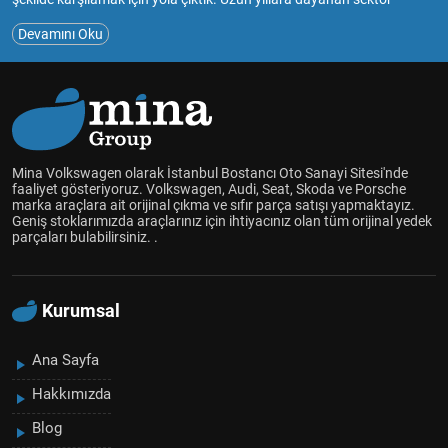
deneyimimiz ve tutkumuzla, müşterilerimize güvenilir ve kaliteli
Devamını Oku
hizmet sunmayı amaçlıyoruz.Mina Volkswagen, çıkma ve sıfır yedek
parça satışıyla, araç sahiplerinin bakım ve onarım ihtiyaçlarını en
uygun şekilde karşılamayı hedefliyoruz.Geniş ürün yelpazemizde
Volkswagen Audi Skoda Seat marka araçlar için çıkma ve sıfır
parçaları bulabilir, aracınızın performansını ve güvenliğini
artırabilirsiniz.Müşteri memnuniyetini her zaman ön planda tutarak,
uzman ekibimizle size en uygun çözümleri sunmak için çalışıyoruz.
Mina Volkswagen olarak İstanbul Bostancı Oto Sanayi Sitesi'nde
Aracınızın her detayını düşünüyor, kaliteli yedek parçalarla sizlere
faaliyet gösteriyoruz. Volkswagen, Audi, Seat, Skoda ve Porsche
marka araçlara ait orijinal çıkma ve sıfır parça satışı yapmaktayız.
hizmet vermekten mutluluk duyuyoruz.
Geniş stoklarımızda araçlarınız için ihtiyacınız olan tüm orijinal yedek
Mina Volkswagen olarak, araçlarınızın uzun ömürlü olması ve
parçaları bulabilirsiniz. .
güvenliği için yanınızdayız. Siz de bize katılın ve aracınız için en doğru
yedek parçalara ulaşın!
Kurumsal
Ana Sayfa
Hakkımızda
Blog