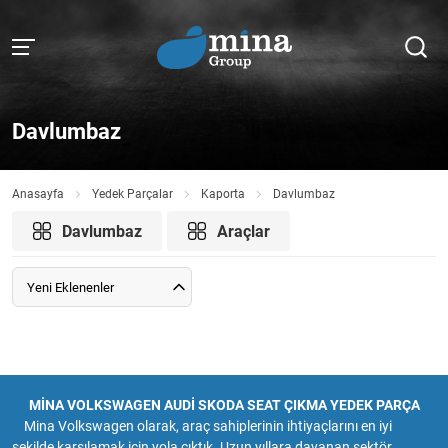
Davlumbaz
Anasayfa
Yedek Parçalar
Kaporta
Davlumbaz
Davlumbaz
Araçlar
Yeni Eklenenler
MİNA VOLKSWAGEN AUDİ SKODA SEAT ÇIKMA YEDEK PARÇA
Mina Volkswagen olarak, araç sahiplerinin ihtiyaçlarını en iyi
şekilde karşılamak için yola çıktık. Uzun yıllara dayanan sektör