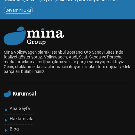
deneyimimiz ve tutkumuzla, müşterilerimize güvenilir ve kaliteli
Devamını Oku
hizmet sunmayı amaçlıyoruz.Mina Volkswagen, çıkma ve sıfır yedek
parça satışıyla, araç sahiplerinin bakım ve onarım ihtiyaçlarını en
uygun şekilde karşılamayı hedefliyoruz.Geniş ürün yelpazemizde
Volkswagen Audi Skoda Seat marka araçlar için çıkma ve sıfır
parçaları bulabilir, aracınızın performansını ve güvenliğini
artırabilirsiniz.Müşteri memnuniyetini her zaman ön planda tutarak,
uzman ekibimizle size en uygun çözümleri sunmak için çalışıyoruz.
Mina Volkswagen olarak İstanbul Bostancı Oto Sanayi Sitesi'nde
Aracınızın her detayını düşünüyor, kaliteli yedek parçalarla sizlere
faaliyet gösteriyoruz. Volkswagen, Audi, Seat, Skoda ve Porsche
marka araçlara ait orijinal çıkma ve sıfır parça satışı yapmaktayız.
hizmet vermekten mutluluk duyuyoruz.
Geniş stoklarımızda araçlarınız için ihtiyacınız olan tüm orijinal yedek
Mina Volkswagen olarak, araçlarınızın uzun ömürlü olması ve
parçaları bulabilirsiniz. .
güvenliği için yanınızdayız. Siz de bize katılın ve aracınız için en doğru
yedek parçalara ulaşın!
Kurumsal
Ana Sayfa
Hakkımızda
Blog