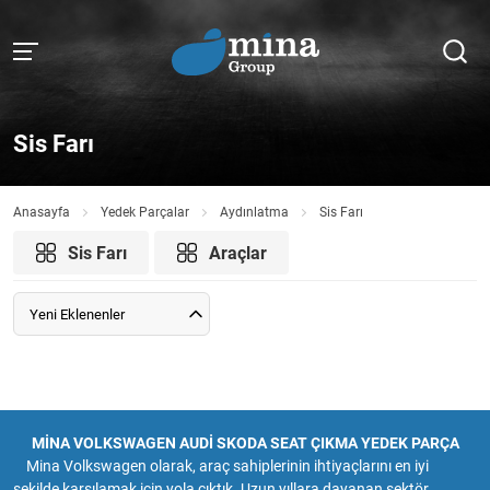
Sis Farı
Anasayfa
Yedek Parçalar
Aydınlatma
Sis Farı
Sis Farı
Araçlar
Yeni Eklenenler
MİNA VOLKSWAGEN AUDİ SKODA SEAT ÇIKMA YEDEK PARÇA
Mina Volkswagen olarak, araç sahiplerinin ihtiyaçlarını en iyi
şekilde karşılamak için yola çıktık. Uzun yıllara dayanan sektör