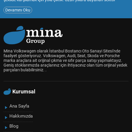
deneyimimiz ve tutkumuzla, müşterilerimize güvenilir ve kaliteli
Devamını Oku
hizmet sunmayı amaçlıyoruz.Mina Volkswagen, çıkma ve sıfır yedek
parça satışıyla, araç sahiplerinin bakım ve onarım ihtiyaçlarını en
uygun şekilde karşılamayı hedefliyoruz.Geniş ürün yelpazemizde
Volkswagen Audi Skoda Seat marka araçlar için çıkma ve sıfır
parçaları bulabilir, aracınızın performansını ve güvenliğini
artırabilirsiniz.Müşteri memnuniyetini her zaman ön planda tutarak,
uzman ekibimizle size en uygun çözümleri sunmak için çalışıyoruz.
Mina Volkswagen olarak İstanbul Bostancı Oto Sanayi Sitesi'nde
Aracınızın her detayını düşünüyor, kaliteli yedek parçalarla sizlere
faaliyet gösteriyoruz. Volkswagen, Audi, Seat, Skoda ve Porsche
marka araçlara ait orijinal çıkma ve sıfır parça satışı yapmaktayız.
hizmet vermekten mutluluk duyuyoruz.
Geniş stoklarımızda araçlarınız için ihtiyacınız olan tüm orijinal yedek
Mina Volkswagen olarak, araçlarınızın uzun ömürlü olması ve
parçaları bulabilirsiniz. .
güvenliği için yanınızdayız. Siz de bize katılın ve aracınız için en doğru
yedek parçalara ulaşın!
Kurumsal
Ana Sayfa
Hakkımızda
Blog