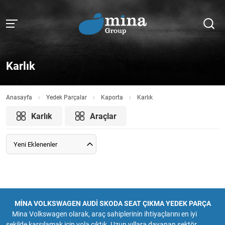
Karlık
Anasayfa
Yedek Parçalar
Kaporta
Karlık
Karlık
Araçlar
Yeni Eklenenler
MİNA VOLKSWAGEN AUDİ SKODA SEAT ÇIKMA YEDEK PARÇA
Mina Volkswagen olarak, araç sahiplerinin ihtiyaçlarını en iyi
şekilde karşılamak için yola çıktık. Uzun yıllara dayanan sektör