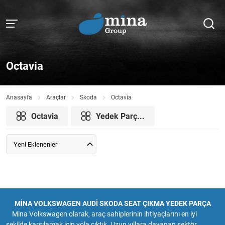
Octavia
Anasayfa
Araçlar
Skoda
Octavia
Octavia
Yedek Parç...
Yeni Eklenenler
MİNA VOLKSWAGEN AUDİ SKODA SEAT ÇIKMA YEDEK PARÇA
Mina Volkswagen olarak, araç sahiplerinin ihtiyaçlarını en iyi
şekilde karşılamak için yola çıktık. Uzun yıllara dayanan sektör