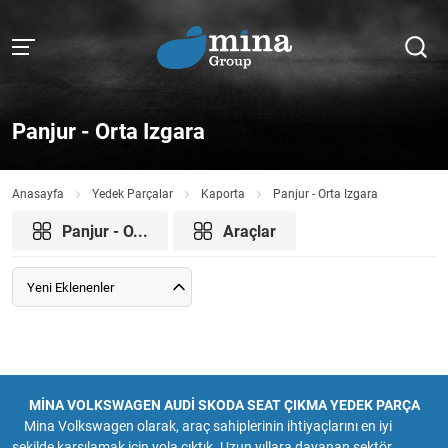
Panjur - Orta Izgara
Anasayfa
Yedek Parçalar
Kaporta
Panjur - Orta Izgara
Panjur - O...
Araçlar
Yeni Eklenenler
MİNA VOLKSWAGEN AUDİ SKODA SEAT ÇIKMA YEDEK PARÇA
Mina Volkswagen olarak, araç sahiplerinin ihtiyaçlarını en iyi
şekilde karşılamak için yola çıktık. Uzun yıllara dayanan sektör