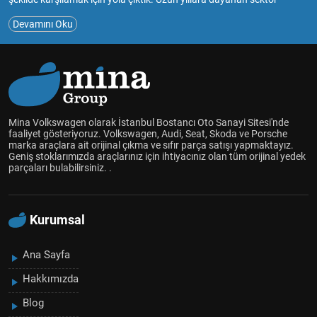
deneyimimiz ve tutkumuzla, müşterilerimize güvenilir ve kaliteli
Devamını Oku
hizmet sunmayı amaçlıyoruz.Mina Volkswagen, çıkma ve sıfır yedek
parça satışıyla, araç sahiplerinin bakım ve onarım ihtiyaçlarını en
uygun şekilde karşılamayı hedefliyoruz.Geniş ürün yelpazemizde
Volkswagen Audi Skoda Seat marka araçlar için çıkma ve sıfır
parçaları bulabilir, aracınızın performansını ve güvenliğini
artırabilirsiniz.Müşteri memnuniyetini her zaman ön planda tutarak,
uzman ekibimizle size en uygun çözümleri sunmak için çalışıyoruz.
Mina Volkswagen olarak İstanbul Bostancı Oto Sanayi Sitesi'nde
Aracınızın her detayını düşünüyor, kaliteli yedek parçalarla sizlere
faaliyet gösteriyoruz. Volkswagen, Audi, Seat, Skoda ve Porsche
marka araçlara ait orijinal çıkma ve sıfır parça satışı yapmaktayız.
hizmet vermekten mutluluk duyuyoruz.
Geniş stoklarımızda araçlarınız için ihtiyacınız olan tüm orijinal yedek
Mina Volkswagen olarak, araçlarınızın uzun ömürlü olması ve
parçaları bulabilirsiniz. .
güvenliği için yanınızdayız. Siz de bize katılın ve aracınız için en doğru
yedek parçalara ulaşın!
Kurumsal
Ana Sayfa
Hakkımızda
Blog