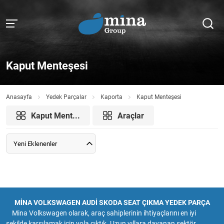
Kaput Menteşesi
Anasayfa
Yedek Parçalar
Kaporta
Kaput Menteşesi
Kaput Ment...
Araçlar
Yeni Eklenenler
MİNA VOLKSWAGEN AUDİ SKODA SEAT ÇIKMA YEDEK PARÇA
Mina Volkswagen olarak, araç sahiplerinin ihtiyaçlarını en iyi
şekilde karşılamak için yola çıktık. Uzun yıllara dayanan sektör