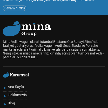
deneyimimiz ve tutkumuzla, müşterilerimize güvenilir ve kaliteli
Devamını Oku
hizmet sunmayı amaçlıyoruz.Mina Volkswagen, çıkma ve sıfır yedek
parça satışıyla, araç sahiplerinin bakım ve onarım ihtiyaçlarını en
uygun şekilde karşılamayı hedefliyoruz.Geniş ürün yelpazemizde
Volkswagen Audi Skoda Seat marka araçlar için çıkma ve sıfır
parçaları bulabilir, aracınızın performansını ve güvenliğini
artırabilirsiniz.Müşteri memnuniyetini her zaman ön planda tutarak,
uzman ekibimizle size en uygun çözümleri sunmak için çalışıyoruz.
Mina Volkswagen olarak İstanbul Bostancı Oto Sanayi Sitesi'nde
Aracınızın her detayını düşünüyor, kaliteli yedek parçalarla sizlere
faaliyet gösteriyoruz. Volkswagen, Audi, Seat, Skoda ve Porsche
marka araçlara ait orijinal çıkma ve sıfır parça satışı yapmaktayız.
hizmet vermekten mutluluk duyuyoruz.
Geniş stoklarımızda araçlarınız için ihtiyacınız olan tüm orijinal yedek
Mina Volkswagen olarak, araçlarınızın uzun ömürlü olması ve
parçaları bulabilirsiniz. .
güvenliği için yanınızdayız. Siz de bize katılın ve aracınız için en doğru
yedek parçalara ulaşın!
Kurumsal
Ana Sayfa
Hakkımızda
Blog